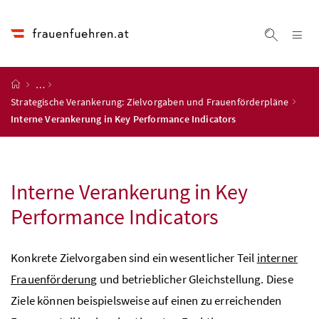
Accesskey
Accesskey
Accesskey
Accesskey
Zum Inhalt
Zum Hauptmenü
Zum Untermenü
Zur Suche
[4]
[1]
[3]
[2]
Na
Suche ei
Startseite
…
Strategische Verankerung: Zielvorgaben und Frauenförderpläne
Interne Verankerung in
Key Performance Indicators
Interne Verankerung in
Key
Performance Indicators
Konkrete Zielvorgaben sind ein wesentlicher Teil
interner
Frauenförderung
und betrieblicher Gleichstellung. Diese
Ziele können beispielsweise auf einen zu erreichenden