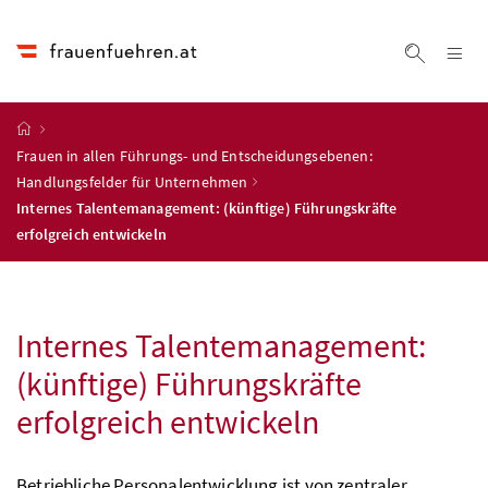
Accesskey
Accesskey
Accesskey
Accesskey
Zum Inhalt
Zum Hauptmenü
Zum Untermenü
Zur Suche
[4]
[1]
[3]
[2]
Na
Suche ei
Startseite
Frauen in allen Führungs- und Entscheidungsebenen:
Handlungsfelder für Unternehmen
Internes Talentemanagement: (künftige) Führungskräfte
erfolgreich entwickeln
Internes Talentemanagement:
(künftige) Führungskräfte
erfolgreich entwickeln
Betriebliche Personalentwicklung ist von zentraler